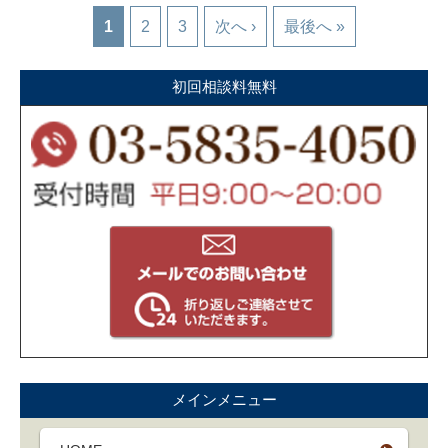
1
2
3
次へ ›
最後へ »
初回相談料無料
メインメニュー