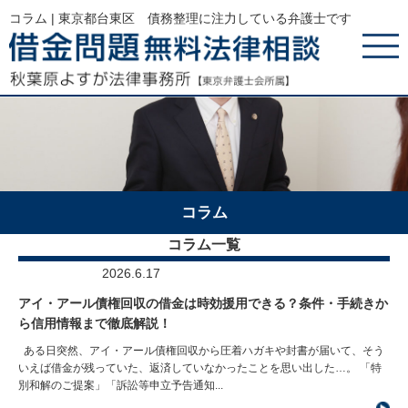
コラム | 東京都台東区 債務整理に注力している弁護士です
コラム
コラム一覧
2026.6.17
アイ・アール債権回収の借金は時効援用できる？条件・手続きか
ら信用情報まで徹底解説！
ある日突然、アイ・アール債権回収から圧着ハガキや封書が届いて、そう
いえば借金が残っていた、返済していなかったことを思い出した…。 「特
別和解のご提案」「訴訟等申立予告通知...