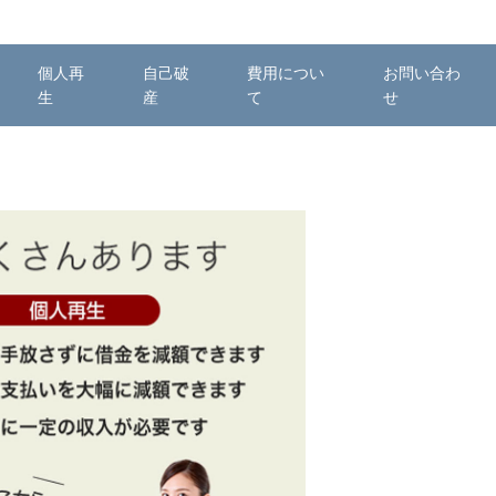
個人再
自己破
費用につい
お問い合わ
生
産
て
せ