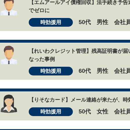
【エムアールアイ債権回収】法手続き予告
でゼロに
50代 男性 会社
時効援用
【れいわクレジット管理】残高証明書が届
なった事例
60代 男性 会社
時効援用
【りそなカード】メール連絡が来たが、時
50代 女性 会社
時効援用