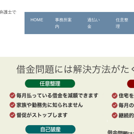
る弁護士で
HOME
事務所案
過払い
任意整
内
金
理