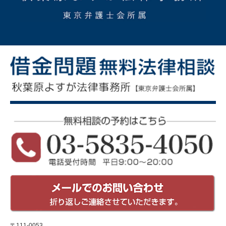
〒111-0053