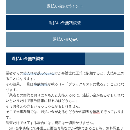
過払い金のポイント
過払い金無料調査
過払い金Q&A
過払い金無料調査
業者からの
借入れが残っている
方が弁護士に正式に依頼すると、支払を止め
ることになります。
その結果、一旦は
事故情報
が載る（＝「ブラックリストに載る」）ことにな
ります。
「業者との契約どおりにきちんと支払えるのに、過払い金があるかもしれな
いというだけで事故情報に載るのはどうも…」
そうお考えの方もいらっしゃるかもしれません。
そこで当事務所では、過払い金があるかどうかの調査を
無料
で行っておりま
す。
調査だけで終了する場合には，費用は一切掛かりません。
当事務所にて弁護士と面談可能な方が対象であること等、無料調査サ