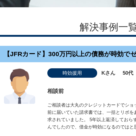
解決事例一
【JFRカード】300万円以上の債務が時効で
Kさん
50代
時効援用
相談前
ご相談者は大丸のクレジットカードでショ
前に届いていた請求書では、一括とリボをあ
求されていました。 5年以上返済しておら
んでしたので、借金が時効になるのではと