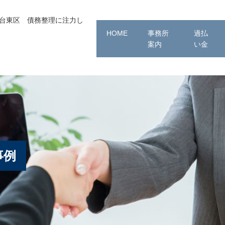
都台東区 債務整理に注力し
HOME
事務所
過払
案内
い金
事例