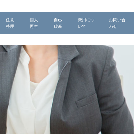
任意
個人
自己
費用につ
お問い合
整理
再生
破産
いて
わせ