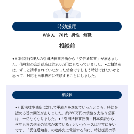
時効援用
Wさん
70代
男性
無職
相談前
●日本保証代理人の引田法律事務所から「受任通知書」が届きまし
た。債権額の合計残高は約260万円にもなっていました。●ご相談者
は、ずっと請求されていなかった借金ですしもう時効ではないかと
思って、対応を当事務所に依頼することにしました。
相談後
●引田法律事務所に対して手続きを進めていったところ、時効を
認める旨の回答がありました。約260万円の債務を支払う必要
は、一切なくなりました。●「引田法律事務所・日本保証から、
何年も昔の借金の請求が来ている」というケースは非常に多い
です。「受任通知書」の連絡先に電話する前に、時効援用の手