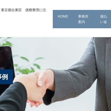
｜東京都台東区 債務整理に注
HOME
事務所
過払
案内
い金
事例