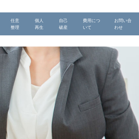
任意
個人
自己
費用につ
お問い合
整理
再生
破産
いて
わせ