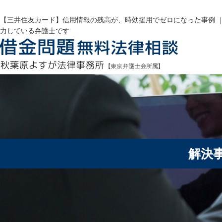
【三井住友カード】信用情報の残高が、時効援用でゼロになった事例 
力している弁護士です
解決