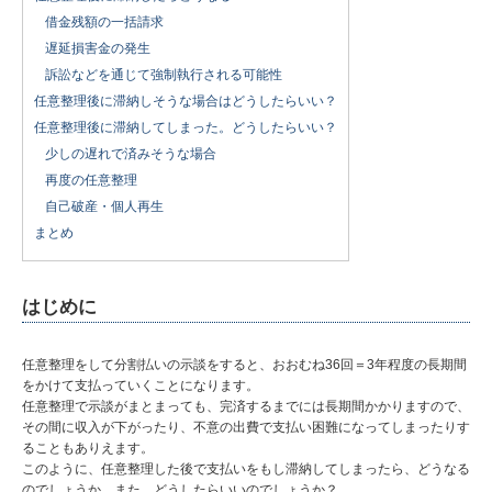
借金残額の一括請求
遅延損害金の発生
訴訟などを通じて強制執行される可能性
任意整理後に滞納しそうな場合はどうしたらいい？
任意整理後に滞納してしまった。どうしたらいい？
少しの遅れで済みそうな場合
再度の任意整理
自己破産・個人再生
まとめ
はじめに
任意整理をして分割払いの示談をすると、おおむね36回＝3年程度の長期間
をかけて支払っていくことになります。
任意整理で示談がまとまっても、完済するまでには長期間かかりますので、
その間に収入が下がったり、不意の出費で支払い困難になってしまったりす
ることもありえます。
このように、任意整理した後で支払いをもし滞納してしまったら、どうなる
のでしょうか。また、どうしたらいいのでしょうか？