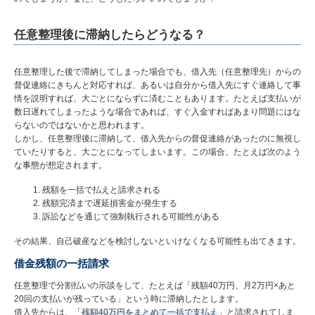
任意整理後に滞納したらどうなる？
任意整理した後で滞納してしまった場合でも、借入先（任意整理先）からの
督促連絡にきちんと対応すれば、あるいは自分から借入先にすぐ連絡して事
情を説明すれば、大ごとにならずに済むこともあります。たとえば支払いが
数日遅れてしまったような場合であれば、すぐ入金すればあまり問題にはな
らないのではないかと思われます。
しかし、任意整理後に滞納して、借入先からの督促連絡があったのに無視し
ていたりすると、大ごとになってしまいます。この場合、たとえば次のよう
な事態が想定されます。
残額を一括で払えと請求される
残額完済まで遅延損害金が発生する
訴訟などを通じて強制執行される可能性がある
その結果、自己破産などを検討しないといけなくなる可能性も出てきます。
借金残額の一括請求
任意整理で分割払いの示談をして、たとえば「残額40万円、月2万円×あと
20回の支払いが残っている」という時に滞納したとします。
借入先からは、「
残額40万円をまとめて一括で支払え
」と請求されてしま