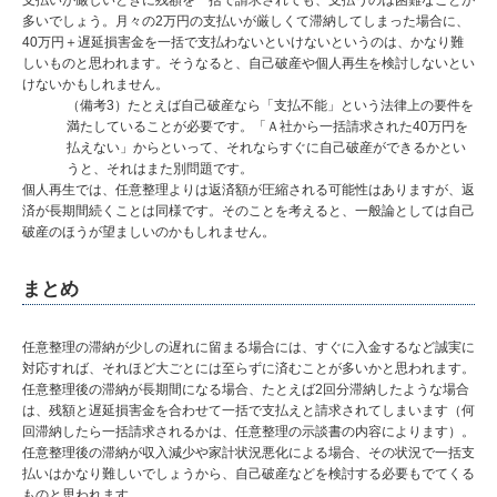
支払いが厳しいときに残額を一括で請求されても、支払うのは困難なことが
多いでしょう。月々の2万円の支払いが厳しくて滞納してしまった場合に、
40万円＋遅延損害金を一括で支払わないといけないというのは、かなり難
しいものと思われます。そうなると、自己破産や個人再生を検討しないとい
けないかもしれません。
（備考3）たとえば自己破産なら「支払不能」という法律上の要件を
満たしていることが必要です。「Ａ社から一括請求された40万円を
払えない」からといって、それならすぐに自己破産ができるかとい
うと、それはまた別問題です。
個人再生では、任意整理よりは返済額が圧縮される可能性はありますが、返
済が長期間続くことは同様です。そのことを考えると、一般論としては自己
破産のほうが望ましいのかもしれません。
まとめ
任意整理の滞納が少しの遅れに留まる場合には、すぐに入金するなど誠実に
対応すれば、それほど大ごとには至らずに済むことが多いかと思われます。
任意整理後の滞納が長期間になる場合、たとえば2回分滞納したような場合
は、残額と遅延損害金を合わせて一括で支払えと請求されてしまいます（何
回滞納したら一括請求されるかは、任意整理の示談書の内容によります）。
任意整理後の滞納が収入減少や家計状況悪化による場合、その状況で一括支
払いはかなり難しいでしょうから、自己破産などを検討する必要もでてくる
ものと思われます。