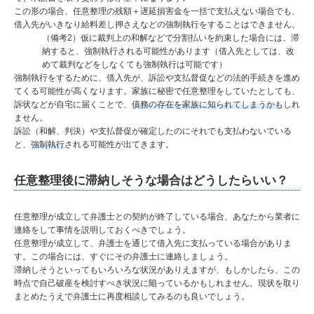
この形の場合、任意整理の残額＋遅延損害金を一括で支払えない場合でも、
借入先がいきなり給料差し押さえなどの強制執行をすることはできません。
（備考2）仮に裁判上の和解などで分割払いを約束した場合には、滞
納すると、強制執行される可能性があります（借入先としては、改
めて裁判などをしなくても強制執行は可能です）
強制執行をするために、借入先が、訴訟や支払督促などの法的手続きを進め
てくる可能性が高くなります。家族に秘密で任意整理をしていたとしても、
訴状などが自宅に届くことで、
債務の存在を家族に知られてしまうかも
しれ
ません。
訴訟（和解、判決）や支払督促が確定したのにそれでも支払わないでいる
と、
強制執行
される可能性が出てきます。
任意整理後に滞納しそうな場合はどうしたらいい？
任意整理が成立して弁護士との契約が終了している場合、あなたから業者に
連絡をして事情を説明しておくべきでしょう。
任意整理が成立して、弁護士を通じて借入先に支払っている場合がありま
す。この場合には、すぐにその弁護士に連絡しましょう。
滞納しそうといってもいろいろな状況がありえますが、もしかしたら、この
時点で自己破産を検討すべき状況に陥っているかもしれません。現状を取り
まとめたうえで弁護士に再度相談してみるのも良いでしょう。