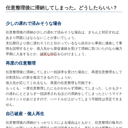
任意整理後に滞納してしまった。どうしたらいい？
少しの遅れで済みそうな場合
任意整理後の滞納が少しの遅れで済みそうな場合は、きちんと対応すれば、
あまり問題にはならないことが多いでしょう。
支払期日より前に遅れそうだと分かっているなら自分から事前に連絡して事
情を説明するとか、借入先から督促連絡を受けて滞納に気づいたのなら極力
早期に入金するとか、
誠実な対応
を心がけましょう。
再度の任意整理
任意整理後に滞納してしまい一括請求を受けた場合に、再度任意整理をして
分割支払いの形を復活できるのでしょうか。
借入先が応じてくれるなら、再度の任意整理も可能です。
もっとも、一度任意整理したにもかかわらず滞納してしまった、しかも少々
の遅れにとどまらず一括請求されるほどの滞納をしてしまったというマイナ
スポイントがありますので、ハードルが上がってしまう可能性は否定できま
せん。
自己破産・個人再生
任意整理後の滞納がうっかりミスによる場合はともかく、任意整理の毎月の