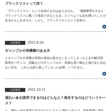
ブラックリストって何？
「ブラックリスト」という名前のものはありません。 「債務整理をすると
ブラックリストに載って借金できなくなる」というような話を聞いたことが
あるかもしれません。しかし、ブラックリストという名前の...
2021.8.24
任意整理
ギャンブルや浪費癖のある方
１ギャンブルや浪費が原因の借金が返せなくなってしまったときの解決策
競馬やパチンコ、競艇などのギャンブルや、高価な買い物など身の丈に合わ
ない支出。 これらを繰り返してしまった結果、いつのまに...
2021.10.11
任意整理
過払い金を請求できるのはどんな人？発生するのはどういうケー
ス？
１ 過払い金を請求できるのはどんな人？ 過払い金とは、貸金業者に支払