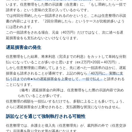
います。任意整理をした際の示談書（合意書）に、「もし滞納したら一括で
請求する」という意味の文言が入っているからです。
では何回分滞納したら一括請求されるのかというと、これは任意整理の示談
書の内容によります。「2回分滞納したら」というケースが比較的多いよう
には思われます。
この一括請求をされる場合、元金（40万円）だけではなく、次に述べる遅
延損害金をも支払わないといけなくなります。
遅延損害金の発生
任意整理をした結果、将来利息（完済までの利息）をカットして単純な分割
払いになっていることが多いかと思います（ex.2万円×20回＝40万円）。
しかし任意整理後に滞納してしまうと、先に述べた一括請求のほかに、遅延
損害金も請求されることが通例です。上記の例なら
「40万円に、実際に支
払う日までの年●％の遅延損害金を上乗せして、一括で払え」
と請求される
ことになります。
（備考）遅延損害金の利率は、任意整理をした際の示談内容で決め
られていることが多いです。
任意整理の残額を一括払いするだけでも、多額に上ることも多いでしょう。
さらに遅延損害金が上乗せされると、支払困難な状況になりかねません。
訴訟などを通じて強制執行される可能性
任意整理では、弁護士と借入先（任意整理先）が、裁判所の外で（任意交渉
で）示談書を取り交わす形が基本になります。