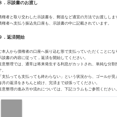
８．示談書のお渡し
債権者と取り交わした示談書を、郵送など適宜の方法でお渡ししま
債権者へ支払う振込先口座も、示談書の中に記載されています。
９．返済開始
ご本人から債権者の口座へ振り込む形で支払っていただくことにな
示談書の内容に従って，返済を開始してください。
任意整理では、通常は将来発生する利息がカットされ、単純な分割
す。
「支払っても支払っても終わらない」という状況から、ゴールが見
毎月の返済をきちんと続け、完済まで頑張ってください。
任意整理の進み方や流れについては、下記コラムもご参照ください