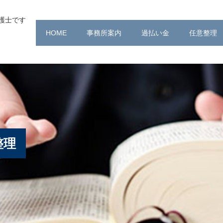
護士です
HOME
事務所案内
過払い金
任意整理
整理