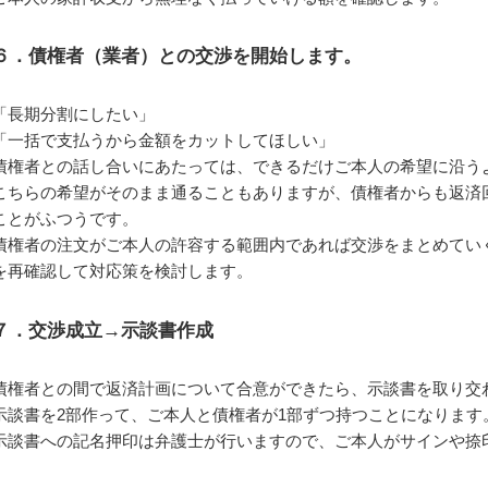
６．債権者（業者）との交渉を開始します。
「長期分割にしたい」
「一括で支払うから金額をカットしてほしい」
債権者との話し合いにあたっては、できるだけご本人の希望に沿う
こちらの希望がそのまま通ることもありますが、債権者からも返済
ことがふつうです。
債権者の注文がご本人の許容する範囲内であれば交渉をまとめてい
を再確認して対応策を検討します。
７．交渉成立→示談書作成
債権者との間で返済計画について合意ができたら、示談書を取り交
示談書を2部作って、ご本人と債権者が1部ずつ持つことになります
示談書への記名押印は弁護士が行いますので、ご本人がサインや捺