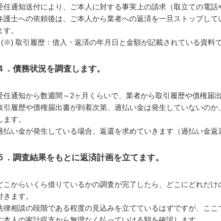
受任通知送付により、ご本人に対する事実上の請求（取立ての電話
弁護士への依頼後は、ご本人から業者への返済を一旦ストップして
ます。
取引履歴：借入・返済の年月日と金額が記載されている資料
４．債務状況を調査します。
受任通知から数週間～2ヶ月くらいで、業者から取引履歴や債権届
取引履歴や債権届出書が到着次第、過払い金は発生していないのか
します。
過払い金が発生している場合、返還を求めていきます（過払い金返
５．調査結果をもとに返済計画を立てます。
どこからいくら借りているかの調査が完了したら、どこにどれだけ
付きます。
法律相談の段階である程度の見込みを立てているはずですが、ここ
ご本人の家計収支から無理なく払っていける額を確認します。