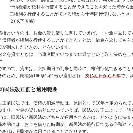
一債権者が権利を行使することができることを知った時から
二権利を行使することができる時から十年間行使しないとき
２(以下省略)
債権というのは、お金の貸し借りに関していえば、「お金を返して
「債権者が権利を行使することができる」とは、借金を返してもら
日が到来したときのことをいいます。
お金を貸すときは、当事者間でいつまでに返すという取り決めをし
す。
ですので、貸主は、支払期日の到来と同時に、権利行使できること
そのため、民法第166条1項1号が適用され、
支払期日から５年
で、
(2)民法改正前と適用範囲
改正前民法では、債権の消滅時効は、原則として10年と定められて
つまり、お金の貸し借りについていえば、民法の改正によって、時
では、旧民法と新民法のどちらが適用されるかは、どのように決ま
基本的には、お金を借りた時期が、新民法の施行日である令和2年4
であれば旧民法が適用されることになります。