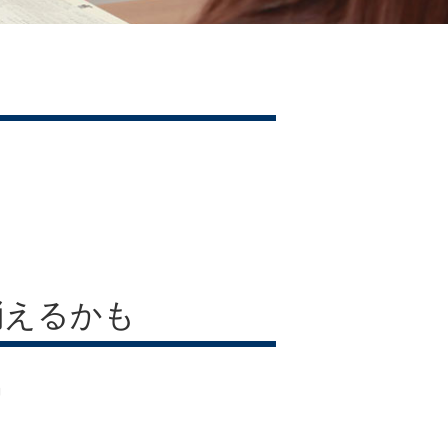
消えるかも
」