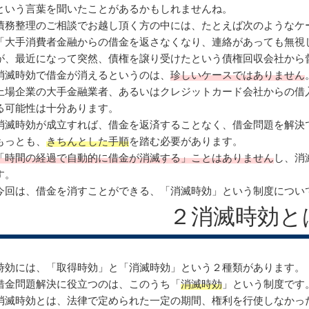
という言葉を聞いたことがあるかもしれませんね。
債務整理のご相談でお越し頂く方の中には、たとえば次のようなケ
「大手消費者金融からの借金を返さなくなり、連絡があっても無視
が、最近になって突然、債権を譲り受けたという債権回収会社から督
消滅時効で借金が消えるというのは、
珍しいケースではありません
上場企業の大手金融業者、あるいはクレジットカード会社からの借
る可能性は十分あります。
消滅時効が成立すれば、借金を返済することなく、借金問題を解決
もっとも、
きちんとした手順
を踏む必要があります。
「時間の経過で自動的に借金が消滅する」ことはありません
し、消
す。
今回は、借金を消すことができる、「消滅時効」という制度につい
２消滅時効と
時効には、「取得時効」と「消滅時効」という２種類があります。
借金問題解決に役立つのは、このうち「
消滅時効
」という制度です
消滅時効とは、法律で定められた一定の期間、権利を行使しなかっ