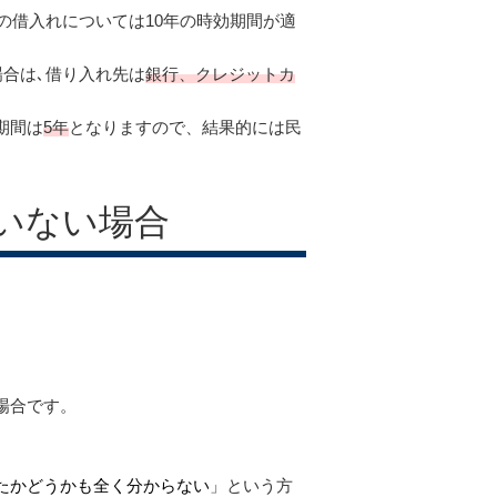
の借入れについては10年の時効期間が適
場合は､借り入れ先は
銀行、クレジットカ
期間は
5年
となりますので、結果的には民
）
いない場合
場合です。
たかどうかも全く分からない
」という方