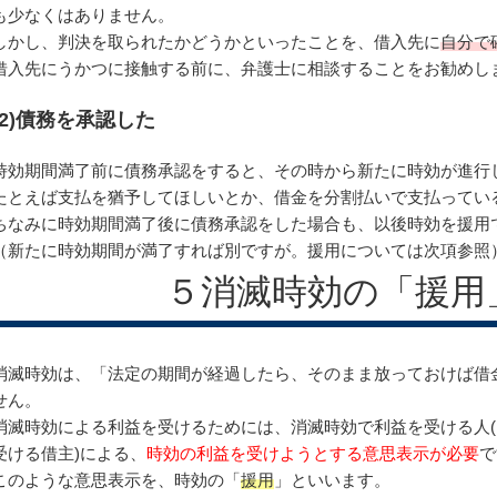
も少なくはありません。
しかし、判決を取られたかどうかといったことを、借入先に
自分で
借入先にうかつに接触する前に、弁護士に相談することをお勧めし
(2)債務を承認した
時効期間満了前に債務承認をすると、その時から新たに時効が進行
たとえば支払を猶予してほしいとか、借金を分割払いで支払ってい
ちなみに時効期間満了後に債務承認をした場合も、以後時効を援用
（新たに時効期間が満了すれば別ですが。援用については次項参照
５消滅時効の「援用
消滅時効は、「法定の期間が経過したら、そのまま放っておけば借
せん。
消滅時効による利益を受けるためには、消滅時効で利益を受ける人
受ける借主)による、
時効の利益を受けようとする意思表示が必要
で
このような意思表示を、時効の「
援用
」といいます。