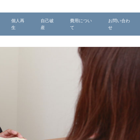
個人再
自己破
費用につい
お問い合わ
生
産
て
せ