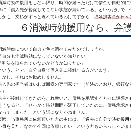
消滅時効の援用をしない限り、時間が経っただけで借金が自動的に
単に「借入先が督促してこない状態が続いている」というだけで、
しかも、支払がずっと遅れているわけですから、
遅延損害金が日々
６消滅時効援用なら、弁
消滅時効について自力で色々調べてみたのでしょうか、
「自分も消滅時効になっていないか知りたい」
「判決を取られていないかどうか知りたい」
ということで、自分自身で借入先に接触する方がいます。
しかし、それはお勧めしません。
借入先の担当者はいわば回収の専門家です（前述のとおり、銀行な
ら）
借主が接触してきたのをこれ幸いと、債務を承認する方向に誘導さ
そうなると、「せっかく時効期間が満了していたのに、債務承認さ
なってしまった」という話になりかねません。
実際、当事務所に依頼頂いた方の中には、
「
過去に自分で時効援用
い目を見た
。
なので今回は依頼したい」という方もいらっしゃいま