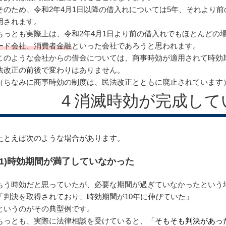
そのため、令和2年4月1日以降の借入れについては5年、それより前
用されます。
もっとも実際上は、令和2年4月1日より前の借入れでもほとんどの
ード会社、消費者金融
といった会社であろうと思われます。
このような会社からの借金については、商事時効が適用されて時効
法改正の前後で変わりはありません。
（ちなみに商事時効の制度は、民法改正とともに廃止されています
４消滅時効が完成して
たとえば次のような場合があります。
(1)時効期間が満了していなかった
もう時効だと思っていたが、必要な期間が過ぎていなかったという
「判決を取得されており、時効期間が10年に伸びていた」
というのがその典型例です。
もっとも、実際に法律相談を受けていると、「
そもそも判決があっ