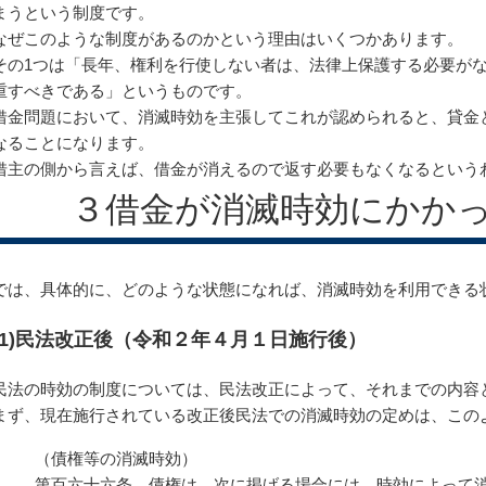
まうという制度です。
なぜこのような制度があるのかという理由はいくつかあります。
その1つは「長年、権利を行使しない者は、法律上保護する必要が
重すべきである」というものです。
借金問題において、消滅時効を主張してこれが認められると、貸金
なることになります。
借主の側から言えば、借金が消えるので返す必要もなくなるという
３借金が消滅時効にかか
では、具体的に、どのような状態になれば、消滅時効を利用できる
(1)民法改正後（令和２年４月１日施行後）
民法の時効の制度については、民法改正によって、それまでの内容
まず、現在施行されている改正後民法での消滅時効の定めは、この
（債権等の消滅時効）
第百六十六条 債権は、次に掲げる場合には、時効によって