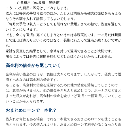
かる費用（ex.食費、光熱費）
こういった費用に区分けしてみましょう。
収入には毎月の手取り給与のほか、たとえば両親から確実に援助をもらえる
ならその額を入れて計算してもよいでしょう。
「毎月の手取り収入－どうしても削れない費用」までの額で、借金を返して
いくことになります。
でも、全てを返済に充ててしまうというのは非現実的です。一ヶ月だけ我慢
して返せば終わりというのではなく、長期にわたって返済が続くわけですか
ら。
家計を見直した結果として、余裕を持って返済できることが大切です。
場合によっては身内に援助を頼むなどしたほうがよいかもしれません。
高金利の借金から返していく
金利が高い借金のほうが、負担は大きくなります。したがって、優先して返
済すべきなのは高金利の借金です。
もっとも、高金利の借金を返済するために他の借金を滞納してしまうので
は、意味がありません。他の借金をきちんと返済しつつ、ボーナスなどまと
まった収入があれば、高金利の借金を繰り上げ返済・一括返済していく、と
いうことが考えられます。
おまとめローンで一本化？
借入れが何社もある場合、それを一本化できるおまとめローンを使うことも
考えられます。今の借入れよりも、おまとめローンで利率が低くなったり返