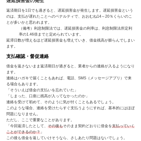
遅延損害金の発生
返済期日を
1
日でも過ぎると、遅延損害金が発生します。遅延損害金という
のは、支払が遅れたことへのペナルティで、おおむね
14
～
20
％くらいのこ
とが多いかと思われます。
（備考）利息制限法では、遅延損害金の利率は、利息制限法所定利
率の
1.46
倍までと定められています。
延滞日数が増えるほど遅延損害金も増えていき、借金残高が膨らんでしまい
ます。
支払確認・督促連絡
借金を返さないまま返済期日が過ぎると、業者からの連絡が入るようになり
ます。
連絡はハガキで届くこともあれば、電話、SMS（メッセージアプリ）で来
る場合もあります。
「そういえば借金の支払いを忘れていた」
「しまった、口座に残高が入ってなかったのか」
連絡を受けて初めて、そのように気が付くこともあるでしょう。
このような場合、連絡を受けたらすぐ支払うようにすれば、基本的にはほぼ
問題になりません。
ただし、ここで重要なことがあります。
「今回返済したとして、
その後も
そのまま契約どおりに借金を
支払っていく
ことができるのか？
」
この後も借金を返していけそうなら、さしあたり問題はないでしょう。