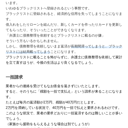
います。
いわゆるブラックリストへ登録されるという事態です。
ブラックリストに登録されると、経済的な信用を失ってしまうことになりま
す。
借入れをしたりローンを組んだり、新しくカードを作ったりカードを更新し
てもらったり、そういったことができなくなります。
「弁護士に債務整理を依頼するとブラックリストに載るのが嫌」
そういう方もいるかもしれません。
しかし、債務整理を依頼しないまま返済が
長期間滞ってしまうと、ブラック
リストには結局載ってしまう
ことになります。
ブラックリストに載ることを怖がらずに、弁護士に債務整理を依頼して家計
を立て直すほうが、今後の生活はより良くなるでしょう。
一括請求
業者からの連絡を受けてもなお借金を返さずにいたとします。
すると、そのうちに「残額を一括で支払え」という請求が来ることになりま
す。
たとえば毎月の返済額が2万円、残額が40万円だとします。
2万円を滞納している状況で、40万円を一括で払えと要求されるわけです。
このような状況で、業者の要求どおりに一括返済するのは難しいことが多い
でしょう。
（家族から援助をもらえるような場合は別でしょうが）