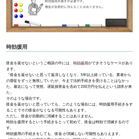
時効援用
借金を返せないというご相談の中には、
時効援用
ができそうなケースがあり
ます。
「借金を返せないと思って返済しなくなり、5年以上経っている。業者から
の督促をずっと無視していたが、今まで法的手続きを受けることはなかっ
た。最近になって突然、遅延損害金を含めて200万円を払えという請求が来
た」
そのような場合です。
借金を返せないと思っていても、このような場合には、時効援用手続きをす
ることでその借金がなくなる可能性もあります。
ただし、借金が自動的に消滅することはありません。
時効を援用するという手続きをとって初めて、借金は時効で消滅するので
す。
時効援用の手続きをしても、借金 が消滅しない可能性もありえます。