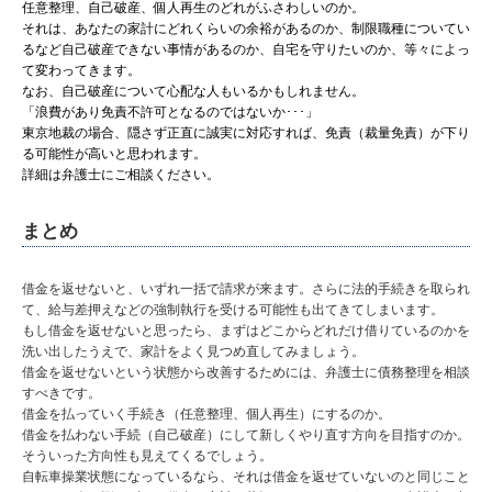
任意整理、自己破産、個人再生のどれがふさわしいのか。
それは、あなたの家計にどれくらいの余裕があるのか、制限職種についてい
るなど自己破産できない事情があるのか、自宅を守りたいのか、等々によっ
て変わってきます。
なお、自己破産について心配な人もいるかもしれません。
「浪費があり免責不許可となるのではないか･･･」
東京地裁の場合、隠さず正直に誠実に対応すれば、免責（裁量免責）が下り
る可能性が高いと思われます。
詳細は弁護士にご相談ください。
まとめ
借金を返せないと、いずれ一括で請求が来ます。さらに法的手続きを取られ
て、給与差押えなどの強制執行を受ける可能性も出てきてしまいます。
もし借金を返せないと思ったら、まずはどこからどれだけ借りているのかを
洗い出したうえで、家計をよく見つめ直してみましょう。
借金を返せないという状態から改善するためには、弁護士に債務整理を相談
すべきです。
借金を払っていく手続き（任意整理、個人再生）にするのか。
借金を払わない手続（自己破産）にして新しくやり直す方向を目指すのか。
そういった方向性も見えてくるでしょう。
自転車操業状態になっているなら、それは借金を返せていないのと同じこと