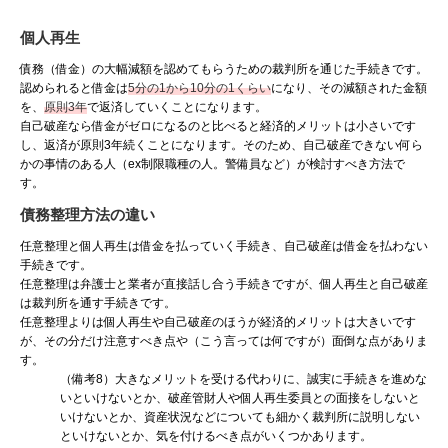
個人再生
債務（借金）の大幅減額を認めてもらうための裁判所を通じた手続きです。
認められると借金は
5分の1から10分の1くらい
になり、その減額された金額
を、
原則3年
で返済していくことになります。
自己破産なら借金がゼロになるのと比べると経済的メリットは小さいです
し、返済が原則3年続くことになります。そのため、自己破産できない何ら
かの事情のある人（ex制限職種の人。警備員など）が検討すべき方法で
す。
債務整理方法の違い
任意整理と個人再生は借金を払っていく手続き、自己破産は借金を払わない
手続きです。
任意整理は弁護士と業者が直接話し合う手続きですが、個人再生と自己破産
は裁判所を通す手続きです。
任意整理よりは個人再生や自己破産のほうが経済的メリットは大きいです
が、その分だけ注意すべき点や（こう言っては何ですが）面倒な点がありま
す。
（備考8
）大きなメリットを受ける代わりに、誠実に手続きを進めな
いといけないとか、破産管財人や個人再生委員との面接をしないと
いけないとか、資産状況などについても細かく裁判所に説明しない
といけないとか、気を付けるべき点がいくつかあります。