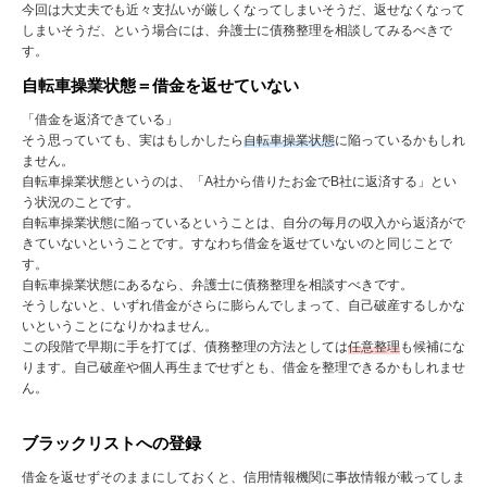
今回は大丈夫でも近々支払いが厳しくなってしまいそうだ、返せなくなって
しまいそうだ、という場合には、弁護士に債務整理を相談してみるべきで
す。
自転車操業状態＝借金を返せていない
「借金を返済できている」
そう思っていても、実はもしかしたら
自転車操業状態
に陥っているかもしれ
ません。
自転車操業状態というのは、「
A
社から借りたお金で
B
社に返済する」とい
う状況のことです。
自転車操業状態に陥っているということは、自分の毎月の収入から返済がで
きていないということです。すなわち借金を返せていないのと同じことで
す。
自転車操業状態にあるなら、弁護士に債務整理を相談すべきです。
そうしないと、いずれ借金がさらに膨らんでしまって、自己破産するしかな
いということになりかねません。
この段階で早期に手を打てば、債務整理の方法としては
任意整理
も候補にな
ります。自己破産や個人再生までせずとも、借金を整理できるかもしれませ
ん。
ブラックリストへの登録
借金を返せずそのままにしておくと、信用情報機関に事故情報が載ってしま