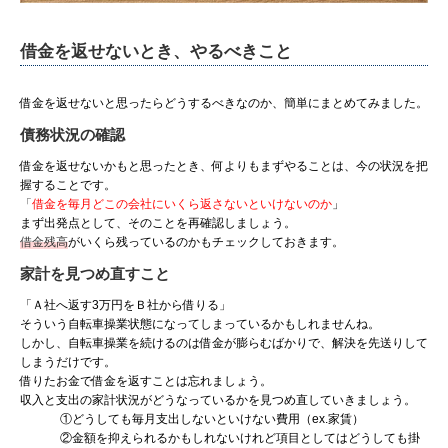
借金を返せないとき、やるべきこと
借金を返せないと思ったらどうするべきなのか、簡単にまとめてみました。
債務状況の確認
借金を返せないかもと思ったとき、何よりもまずやることは、今の状況を把
握することです。
「
借金を毎月どこの会社にいくら返さないといけないのか
」
まず出発点として、そのことを再確認しましょう。
借金残高
がいくら残っているのかもチェックしておきます。
家計を見つめ直すこと
「Ａ社へ返す3万円をＢ社から借りる」
そういう自転車操業状態になってしまっているかもしれませんね。
しかし、自転車操業を続けるのは借金が膨らむばかりで、解決を先送りして
しまうだけです。
借りたお金で借金を返すことは忘れましょう。
収入と支出の家計状況がどうなっているかを見つめ直していきましょう。
①どうしても毎月支出しないといけない費用（ex.家賃）
②金額を抑えられるかもしれないけれど項目としてはどうしても掛