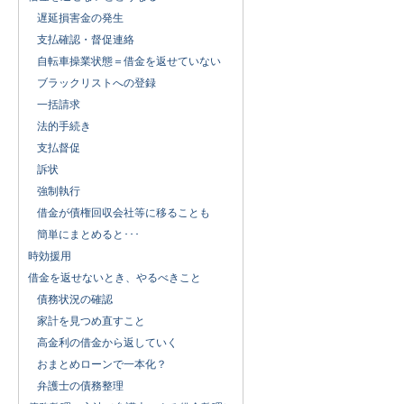
遅延損害金の発生
支払確認・督促連絡
自転車操業状態＝借金を返せていない
ブラックリストへの登録
一括請求
法的手続き
支払督促
訴状
強制執行
借金が債権回収会社等に移ることも
簡単にまとめると･･･
時効援用
借金を返せないとき、やるべきこと
債務状況の確認
家計を見つめ直すこと
高金利の借金から返していく
おまとめローンで一本化？
弁護士の債務整理