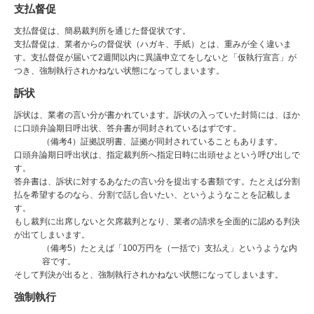
支払督促
支払督促は、簡易裁判所を通じた督促状です。
支払督促は、業者からの督促状（ハガキ、手紙）とは、重みが全く違いま
す。支払督促が届いて2週間以内に異議申立てをしないと「仮執行宣言」が
つき、強制執行されかねない状態になってしまいます。
訴状
訴状は、業者の言い分が書かれています。訴状の入っていた封筒には、ほか
に口頭弁論期日呼出状、答弁書が同封されているはずです。
（備考4）証拠説明書、証拠が同封されていることもあります。
口頭弁論期日呼出状は、指定裁判所へ指定日時に出頭せよという呼び出しで
す。
答弁書は、訴状に対するあなたの言い分を提出する書類です。たとえば分割
払を希望するのなら、分割で話し合いたい、というようなことを記載しま
す。
もし裁判に出席しないと欠席裁判となり、業者の請求を全面的に認める判決
が出てしまいます。
（備考5）たとえば「100万円を（一括で）支払え」というような内
容です。
そして判決が出ると、強制執行されかねない状態になってしまいます。
強制執行