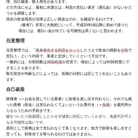
理、自己破産、個人再生があります。
どの方法にせよ、最初に弁護士は、利息の支払い過ぎ（過払金）がないかど
うかを調査します。
現在の借金残高が法律上正しい残金なのか、を確認するわけです。
（備考7）非常に大雑把にいって、平成20年頃以降に初めて借りた
場合には、過払い金が出ている可能性は高くないと思われます。
任意整理
任意整理では、「
将来発生する利息をカット
したうえで借金の残額を
分割
で
支払う」という内容で、業者と交渉していくという方法です。
一般的には、分割回数は
36回程度
が目安で、場合によっては60回程度にで
きることもあります。
取引状況や年齢などによっては、長期の分割には応じてくれないこともあり
ます。
自己破産
債権者（＝お金を貸している業者）に財産を差し出す代わりに、それでも残
った債務（借金）は支払わなくてよいというお墨付き（＝
免責
）を裁判所か
らもらうための手続きです。
嘘をついたり財産隠ししたりせず誠実に対応していくかぎり、免責不許可と
なる可能性は低いです。
原則として債務は全て支払わなくて良くなります。他方で財産を差し出すと
言っても、財産全てを取られるわけではありません。