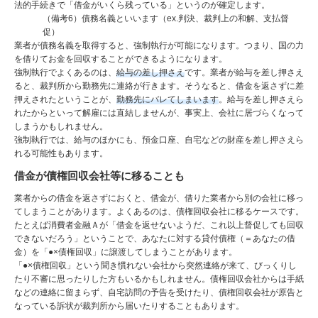
法的手続きで「借金がいくら残っている」というのが確定します。
（備考6）債務名義といいます（ex.判決、裁判上の和解、支払督
促）
業者が債務名義を取得すると、強制執行が可能になります。つまり、国の力
を借りてお金を回収することができるようになります。
強制執行でよくあるのは、
給与の差し押さえ
です。業者が給与を差し押さえ
ると、裁判所から勤務先に連絡が行きます。そうなると、借金を返さずに差
押えされたということが、
勤務先にバレてしまいます
。給与を差し押さえら
れたからといって解雇には直結しませんが、事実上、会社に居づらくなって
しまうかもしれません。
強制執行では、給与のほかにも、預金口座、自宅などの財産を差し押さえら
れる可能性もあります。
借金が債権回収会社等に移ることも
業者からの借金を返さずにおくと、借金が、借りた業者から別の会社に移っ
てしまうことがあります。よくあるのは、債権回収会社に移るケースです。
たとえば消費者金融Ａが「借金を返せないようだ、これ以上督促しても回収
できないだろう」ということで、あなたに対する貸付債権（＝あなたの借
金）を「●×債権回収」に譲渡してしまうことがあります。
「●×債権回収」という聞き慣れない会社から突然連絡が来て、びっくりし
たり不審に思ったりした方もいるかもしれません。債権回収会社からは手紙
などの連絡に留まらず、自宅訪問の予告を受けたり、債権回収会社が原告と
なっている訴状が裁判所から届いたりすることもあります。