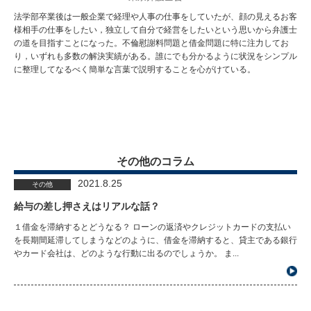
法学部卒業後は一般企業で経理や人事の仕事をしていたが、顔の見えるお客
様相手の仕事をしたい，独立して自分で経営をしたいという思いから弁護士
の道を目指すことになった。不倫慰謝料問題と借金問題に特に注力してお
り，いずれも多数の解決実績がある。誰にでも分かるように状況をシンプル
に整理してなるべく簡単な言葉で説明することを心がけている。
その他のコラム
2021.8.25
その他
給与の差し押さえはリアルな話？
１借金を滞納するとどうなる？ ローンの返済やクレジットカードの支払い
を長期間延滞してしまうなどのように、借金を滞納すると、貸主である銀行
やカード会社は、どのような行動に出るのでしょうか。 ま...