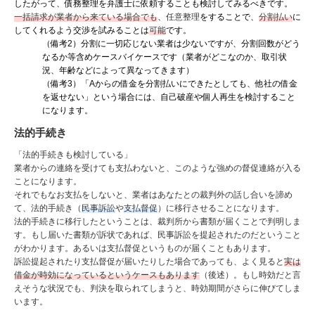
したがって、債務整理を弁護士に依頼することも検討してみるべきです。
一括請求が業者から来ている場合でも
、
任意整理
をすることで、
分割払い
に
してくれるよう交渉を試みることは
可能
です。
（備考2）分割に一切応じない業者は少ないですが、分割回数がどう
なるか等含めケースバイケースです（業者がどこなのか、取引状
況、年齢などによって異なってきます）
（備考3）「Aからの借金を分割払いにできたとしても、他社の借金
を返せない」という場合には、自己破産や個人再生を検討すること
になります。
法的手続き
「法的手続きも検討している」
業者からの連絡を受けても支払わないと、このような強めの督促連絡が入る
ことになります。
それでもなお支払をしないと、業者はあなたとの裁判外の話し合いを諦め
て、法的手続き（
民事訴訟
や
支払督促
）に移行させることになります。
法的手続きに移行したということは、裁判所から書類が届くことで判明しま
す。もし届いた書類が訴状であれば、民事訴訟を提起されたのだということ
がわかります。あるいは支払督促というものが届くこともあります。
訴訟提起されたり支払督促が届いたりした場合であっても、よく見ると
実は
借金が時効になっているというケースもあります
（後述）。もし時効だと言
えそうな状況でも、判決を取られてしまうと、時効期間がさらに伸びてしま
います。