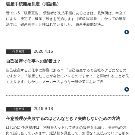
破産手続開始決定（用語集）
昔でいう「破産宣告」 債務者が支払不能にあるときは、裁判所は、申立て
により、決定で、破産手続きを開始します（破産法15条）。かつての破産
法では「破産宣告」と呼ばれていました。 破産手続開始決...
2020.4.15
任意整理
自己破産で仕事への影響は？
自己破産すると仕事に影響はある？ 「自己破産すると会社をクビになるの
ですか？」「破産したことが会社にバレるのですか？」と聞かれることが良
くあります。しかし、メーカーのような一般企業において自...
2019.9.18
任意整理
任意整理が失敗するのはどんなとき？失敗しないための方法
はじめに 任意整理は、利息をカットして借金の負担を圧縮し、分割払の方
向で話し合っていきます。返済額を見直して、無理なく支払っていける形を