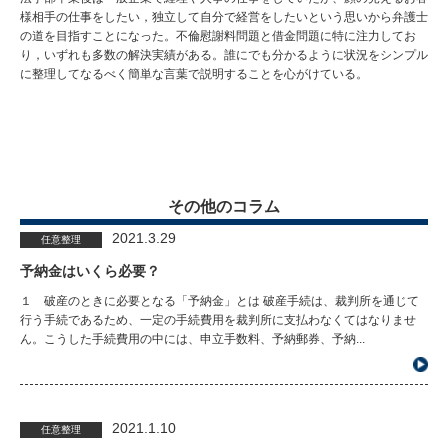
様相手の仕事をしたい，独立して自分で経営をしたいという思いから弁護士
の道を目指すことになった。不倫慰謝料問題と借金問題に特に注力してお
り，いずれも多数の解決実績がある。誰にでも分かるように状況をシンプル
に整理してなるべく簡単な言葉で説明することを心がけている。
その他のコラム
2021.3.29
任意整理
予納金はいくら必要？
１ 破産のときに必要となる「予納金」とは 破産手続は、裁判所を通じて
行う手続であるため、一定の手続費用を裁判所に支払わなくてはなりませ
ん。こうした手続費用の中には、申立手数料、予納郵券、予納...
2021.1.10
任意整理