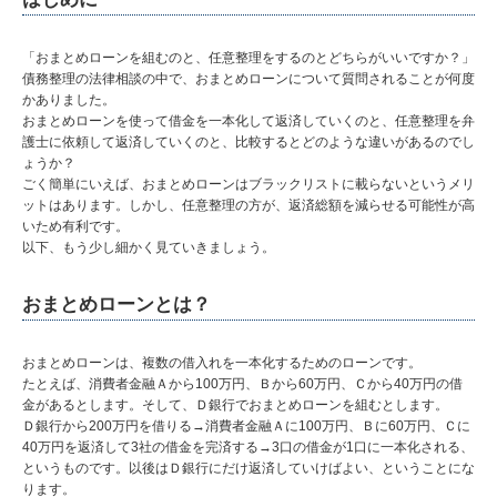
「おまとめローンを組むのと、任意整理をするのとどちらがいいですか？」
債務整理の法律相談の中で、おまとめローンについて質問されることが何度
かありました。
おまとめローンを使って借金を一本化して返済していくのと、任意整理を弁
護士に依頼して返済していくのと、比較するとどのような違いがあるのでし
ょうか？
ごく簡単にいえば、おまとめローンはブラックリストに載らないというメリ
ットはあります。しかし、任意整理の方が、返済総額を減らせる可能性が高
いため有利です。
以下、もう少し細かく見ていきましょう。
おまとめローンとは？
おまとめローンは、複数の借入れを一本化するためのローンです。
たとえば、消費者金融Ａから100万円、Ｂから60万円、Ｃから40万円の借
金があるとします。そして、Ｄ銀行でおまとめローンを組むとします。
Ｄ銀行から200万円を借りる→消費者金融Ａに100万円、Ｂに60万円、Ｃに
40万円を返済して3社の借金を完済する→3口の借金が1口に一本化される、
というものです。以後はＤ銀行にだけ返済していけばよい、ということにな
ります。