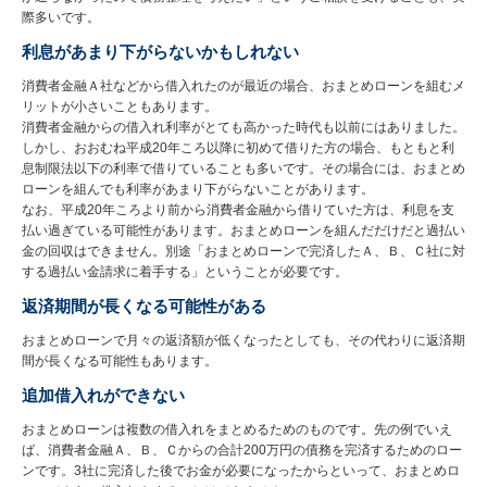
際多いです。
利息があまり下がらないかもしれない
消費者金融Ａ社などから借入れたのが最近の場合、おまとめローンを組むメ
リットが小さいこともあります。
消費者金融からの借入れ利率がとても高かった時代も以前にはありました。
しかし、おおむね平成20年ころ以降に初めて借りた方の場合、もともと利
息制限法以下の利率で借りていることも多いです。その場合には、おまとめ
ローンを組んでも利率があまり下がらないことがあります。
なお、平成20年ころより前から消費者金融から借りていた方は、利息を支
払い過ぎている可能性があります。おまとめローンを組んだだけだと過払い
金の回収はできません。別途「おまとめローンで完済したＡ、Ｂ、Ｃ社に対
する過払い金請求に着手する」ということが必要です。
返済期間が長くなる可能性がある
おまとめローンで月々の返済額が低くなったとしても、その代わりに返済期
間が長くなる可能性もあります。
追加借入れができない
おまとめローンは複数の借入れをまとめるためのものです。先の例でいえ
ば、消費者金融Ａ、Ｂ、Ｃからの合計200万円の債務を完済するためのロー
ンです。3社に完済した後でお金が必要になったからといって、おまとめロ