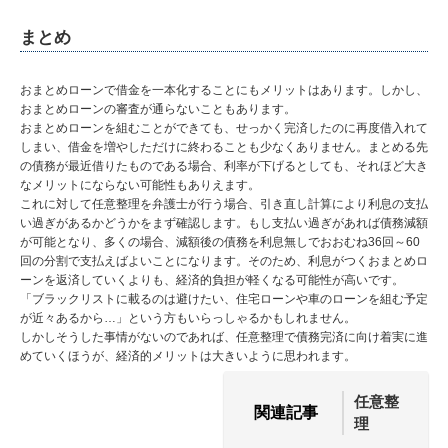
まとめ
おまとめローンで借金を一本化することにもメリットはあります。しかし、
おまとめローンの審査が通らないこともあります。
おまとめローンを組むことができても、せっかく完済したのに再度借入れて
しまい、借金を増やしただけに終わることも少なくありません。まとめる先
の債務が最近借りたものである場合、利率が下げるとしても、それほど大き
なメリットにならない可能性もありえます。
これに対して任意整理を弁護士が行う場合、引き直し計算により利息の支払
い過ぎがあるかどうかをまず確認します。もし支払い過ぎがあれば債務減額
が可能となり、多くの場合、減額後の債務を利息無しでおおむね36回～60
回の分割で支払えばよいことになります。そのため、利息がつくおまとめロ
ーンを返済していくよりも、経済的負担が軽くなる可能性が高いです。
「ブラックリストに載るのは避けたい、住宅ローンや車のローンを組む予定
が近々あるから…」という方もいらっしゃるかもしれません。
しかしそうした事情がないのであれば、任意整理で債務完済に向け着実に進
めていくほうが、経済的メリットは大きいように思われます。
任意整
関連記事
理