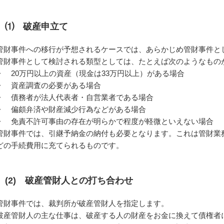
⑴ 破産申立て
管財事件への移行が予想されるケースでは、あらかじめ管財事件と
管財事件として検討される類型としては、たとえば次のようなもの
・ 20万円以上の資産（現金は33万円以上）がある場合
・ 資産調査の必要がある場合
・ 債務者が法人代表者・自営業者である場合
・ 偏頗弁済や財産減少行為などがある場合
・ 免責不許可事由の存在が明らかで程度が軽微といえない場合
管財事件では、引継予納金の納付も必要となります。これは管財業
どの手続費用に充てられるものです。
(2) 破産管財人との打ち合わせ
管財事件では、裁判所が破産管財人を指定します。
破産管財人の主な仕事は、破産する人の財産をお金に換えて債権者