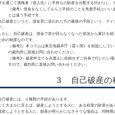
所を通じて債権者（借入先）に手持ちの財産を分配する代わりに、
（備考）借金をなくしてもらう手続のことを免責手続といい
とは違う手続です。
自己破産というと、借金苦に追われた方の最後の手段という、マイ
す。
しかし、自己破産は、借金で首が回らなくなった状況から家計を経
ための制度なのです。
（備考2）本コラムは東京地裁本庁（霞ヶ関）を前提にしてい
の裁判所に直接お問い合わせください。
（備考3）破産申立てを弁護士に依頼せずご自身で行いたい場
すので、裁判所に直接お問い合わせください。
３ 自己破産の
自己破産には、２種類の手続があります。
ごく大まかに言えば、破産しようとする人に、ある程度の財産があ
破産しようとする人に、財産が明らかになさそうな場合は、同時廃