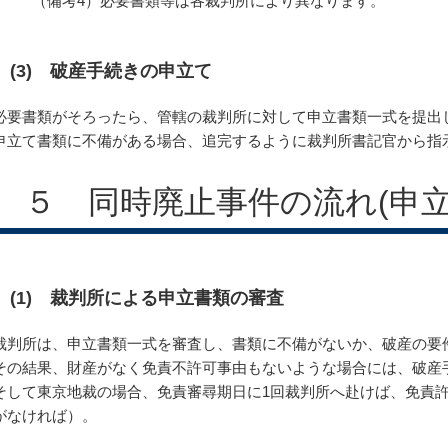
（備考4）必要書類等は各裁判所により異なります。
(3) 破産手続きの申立て
必要書類がそろったら、管轄の裁判所に対して申立書類一式を提出
申立て書類に不備がある場合、追完するように裁判所書記官から指
５ 同時廃止事件の流れ(申
(1) 裁判所による申立書類の審査
裁判所は、申立書類一式を審査し、書類に不備がないか、破産の要
その結果、財産がなく免責不許可事由もないような場合には、破産
そして東京地裁の場合、免責審尋期日に1回裁判所へ赴けば、免責
がなければ）。