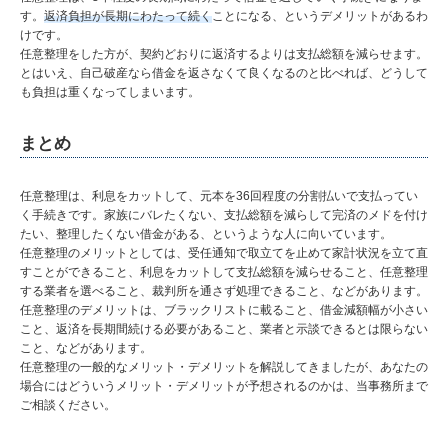
す。
返済負担が長期にわたって続く
ことになる、というデメリットがあるわ
けです。
任意整理をした方が、契約どおりに返済するよりは支払総額を減らせます。
とはいえ、自己破産なら借金を返さなくて良くなるのと比べれば、どうして
も負担は重くなってしまいます。
まとめ
任意整理は、利息をカットして、元本を36回程度の分割払いで支払ってい
く手続きです。家族にバレたくない、支払総額を減らして完済のメドを付け
たい、整理したくない借金がある、というような人に向いています。
任意整理のメリットとしては、受任通知で取立てを止めて家計状況を立て直
すことができること、利息をカットして支払総額を減らせること、任意整理
する業者を選べること、裁判所を通さず処理できること、などがあります。
任意整理のデメリットは、ブラックリストに載ること、借金減額幅が小さい
こと、返済を長期間続ける必要があること、業者と示談できるとは限らない
こと、などがあります。
任意整理の一般的なメリット・デメリットを解説してきましたが、あなたの
場合にはどういうメリット・デメリットが予想されるのかは、当事務所まで
ご相談ください。