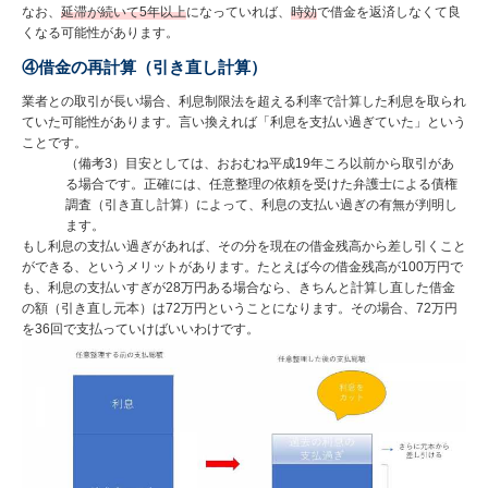
なお、
延滞が続いて5年以上
になっていれば、
時効
で借金を返済しなくて良
くなる可能性があります。
④借金の再計算（引き直し計算）
業者との取引が長い場合、利息制限法を超える利率で計算した利息を取られ
ていた可能性があります。言い換えれば「利息を支払い過ぎていた」という
ことです。
（備考3）目安としては、おおむね平成19年ころ以前から取引があ
る場合です。正確には、任意整理の依頼を受けた弁護士による債権
調査（引き直し計算）によって、利息の支払い過ぎの有無が判明し
ます。
もし利息の支払い過ぎがあれば、その分を現在の借金残高から差し引くこと
ができる、というメリットがあります。たとえば今の借金残高が100万円で
も、利息の支払いすぎが28万円ある場合なら、きちんと計算し直した借金
の額（引き直し元本）は72万円ということになります。その場合、72万円
を36回で支払っていけばいいわけです。