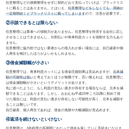
任意整理などの債務整理をせずに契約どおり支払っていけば、ブラックリス
トに載ることはありません。とはいえ、
任意整理などをしなくても、滞納が
一定期間続くとブラックリストに載ってしまいます
ので、注意が必要です。
②示談できるとは限らない
任意整理には業者への強制力がありません。任意整理を拒否する会社に応じ
させることはできませんし、分割払いや将来利息カットを強制する力もあり
ません。
任意整理に協力的ではない業者からの借入れが多い場合には、自己破産や個
人再生を検討したほうがよいかもしれません。
③借金減額幅が小さい
任意整理では、将来利息カットによる借金圧縮効果は見込めますが、
元本減
額の可能性は低い
と考えておくほうが無難です。言い換えれば、任意整理に
は借金減額幅が小さいというデメリットがあります。
先に述べたように、もし利息の支払い過ぎが存在する場合ならば、元本を減
額できることはあります。しかし、おおむね平成20年ころ以降に初めて借
りた場合には、利息の支払い過ぎが存在しない可能性が高く、元本を減額す
ることは難しいです。
自己破産、個人再生であれば、借金の免除や大幅減額が見込めます。
④返済を続けないといけない
任意整理は、3年程度の長期間にわたって借金を返していく手続きになりま