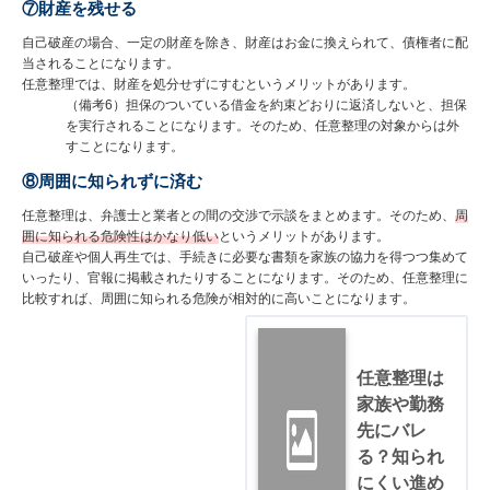
⑦財産を残せる
自己破産の場合、一定の財産を除き、財産はお金に換えられて、債権者に配
当されることになります。
任意整理では、財産を処分せずにすむというメリットがあります。
（備考6）担保のついている借金を約束どおりに返済しないと、担保
を実行されることになります。そのため、任意整理の対象からは外
すことになります。
⑧周囲に知られずに済む
任意整理は、弁護士と業者との間の交渉で示談をまとめます。そのため、
周
囲に知られる危険性はかなり低い
というメリットがあります。
自己破産や個人再生では、手続きに必要な書類を家族の協力を得つつ集めて
いったり、官報に掲載されたりすることになります。そのため、任意整理に
比較すれば、周囲に知られる危険が相対的に高いことになります。
任意整理は
家族や勤務
先にバレ
る？知られ
にくい進め