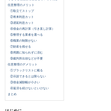
任意整理のメリット
①取立てストップ
②将来利息カット
③遅延利息カット
④借金の再計算（引き直し計算）
⑤整理する業者を選べる
⑥職業の制限がない
⑦財産を残せる
⑧周囲に知られずに済む
⑨裁判所出頭などが不要
任意整理のデメリット
①ブラックリストに載る
②示談できるとは限らない
③借金減額幅が小さい
④返済を続けないといけない
まとめ
はじめに