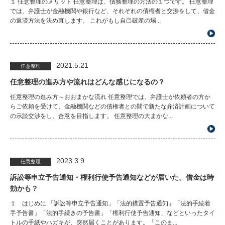
１ 任意整理のメリット 任意整理は、債務整理の方法の１つです。 任意整理
では、弁護士が金融機関や銀行など、それぞれの債権者と交渉をして、借金
の返済方法を決め直します。 これがもし自己破産の場...
2021.5.21
任意整理
任意整理の進み方や流れはどんな感じになるの？
任意整理の進み方～おおまかな流れ 任意整理では、弁護士が依頼者の方か
らご依頼を受けて、金融機関などの債権者との間で新たな弁済計画について
の示談交渉をし、合意を目指します。 任意整理の大まかな...
2023.3.9
任意整理
訴訟等申立予告通知・権利行使予告通知などが届いた。借金は時
効かも？
１ はじめに 「訴訟等申立予告通知」「法的措置予告通知」「法的手続着
手予告書」「法的手続きの予告書」「権利行使予告通知」などといったタイ
トルの手紙やハガキが、突然届くことがあります。「このま...