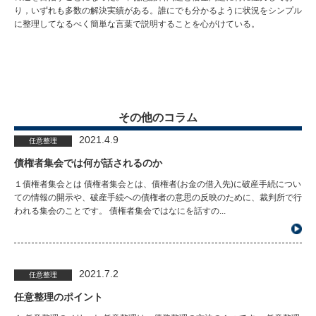
り，いずれも多数の解決実績がある。誰にでも分かるように状況をシンプル
に整理してなるべく簡単な言葉で説明することを心がけている。
その他のコラム
2021.4.9
任意整理
債権者集会では何が話されるのか
１債権者集会とは 債権者集会とは、債権者(お金の借入先)に破産手続につい
ての情報の開示や、破産手続への債権者の意思の反映のために、裁判所で行
われる集会のことです。 債権者集会ではなにを話すの...
2021.7.2
任意整理
任意整理のポイント