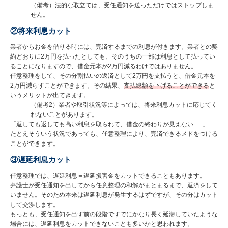
（備考）法的な取立ては、受任通知を送っただけではストップしま
せん。
②将来利息カット
業者からお金を借りる時には、完済するまでの利息が付きます。業者との契
約どおりに2万円を払ったとしても、そのうちの一部は利息として払ってい
ることになりますので、借金元本が2万円減るわけではありません。
任意整理をして、その分割払いの返済として2万円を支払うと、借金元本を
2万円減らすことができます。その結果、
支払総額を下げることができる
と
いうメリットが出てきます。
（備考2）業者や取引状況等によっては、将来利息カットに応じてく
れないことがあります。
「返しても返しても高い利息を取られて、借金の終わりが見えない･･･」
たとえそういう状況であっても、任意整理により、完済できるメドをつける
ことができます。
③遅延利息カット
任意整理では、遅延利息＝遅延損害金をカットできることもあります。
弁護士が受任通知を出してから任意整理の和解がまとまるまで、返済をして
いません。そのため本来は遅延利息が発生するはずですが、その分はカット
して交渉します。
もっとも、受任通知を出す前の段階ですでにかなり長く延滞していたような
場合には、遅延利息をカットできないことも多いかと思われます。