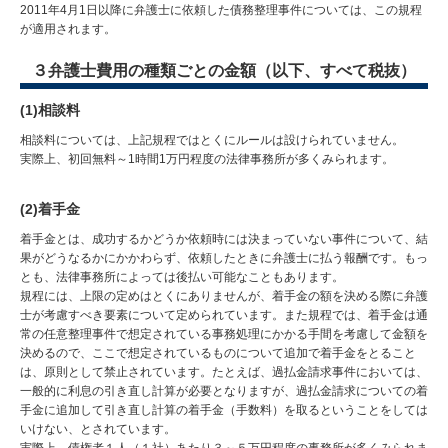
2011年4月1日以降に弁護士に依頼した債務整理事件については、この規程
が適用されます。
３弁護士費用の種類ごとの金額（以下、すべて税抜）
(1)相談料
相談料については、上記規程ではとくにルールは設けられていません。
実際上、初回無料～1時間1万円程度の法律事務所が多くみられます。
(2)着手金
着手金とは、成功するかどうか依頼時には決まっていない事件について、結
果がどうなるかにかかわらず、依頼したときに弁護士に払う報酬です。もっ
とも、法律事務所によっては後払い可能なこともあります。
規程には、上限の定めはとくにありませんが、着手金の額を決める際に弁護
士が考慮すべき要素について定められています。また規程では、着手金は通
常の任意整理事件で想定されている事務処理にかかる手間を考慮して金額を
決めるので、ここで想定されているものについて追加で着手金をとること
は、原則として禁止されています。たとえば、過払金請求事件においては、
一般的に利息の引き直し計算が必要となりますが、過払金請求についての着
手金に追加して引き直し計算の着手金（手数料）を取るということをしては
いけない、とされています。