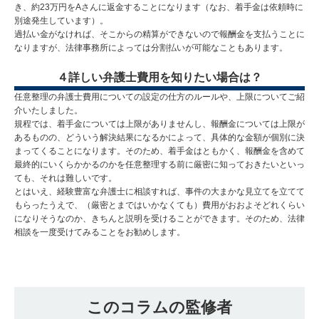
き、約23万円をAさんに返金することになります（なお、着手金は依頼時に
別途発生しています）。
過払い金がなければ、そこからの精算ができないので報酬金を支払うことに
なりますが、法律事務所によっては分割払いが可能なこともあります。
４詳しい弁護士費用を知りたい場合は？
任意整理の弁護士費用についての設定の仕方のルールや、上限についてご紹
介いたしました。
規程では、着手金については上限がありませんし、報酬金については上限が
あるものの、どういう解決結果になるかによって、具体的な金額が個別に決
まってくることになります。そのため、着手金はともかく、報酬金を含めて
最終的にいくらかかるのかを任意整理する前に厳密に知っておきたいといっ
ても、それは難しいです。
とはいえ、経験豊富な弁護士に相談すれば、事件の大まかな見立てを立てて
もらったうえで、（厳密とまではいかなくても）費用がおおよそどれくらい
になりそうなのか、きちんと説明を受けることができます。そのため、法律
相談を一度受けてみることをお勧めします。
このコラムの監修者