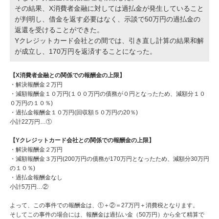
その結果、X消費者金融に対しては過払金が発生していること
が判明し、借金を返す必要はなく、示談で50万円の過払金の
返還を受けることができた。
Yクレジットカード会社との間では、引き直し計算の結果和解
が成立し、170万円を返済することになった。
【X消費者金融との関係での報酬金の上限】
・解決報酬金２万円
・減額報酬金１０万円(１００万円の債務が０円となったため、減額分１０
０万円の１０％)
・過払金報酬金１０万円(回収額５０万円の20％)
小計22万円…①
【Yクレジットカード会社との関係での報酬金の上限】
・解決報酬金２万円
・減額報酬金３万円(200万円の債務が170万円となったため、減額分30万円
の１０％)
・過払金報酬金なし
小計5万円…②
よって、この事件での報酬金は、①＋②＝27万円＋消費税となります。
そしてこの事件の場合には、報酬金は過払い金（50万円）から全て精算で