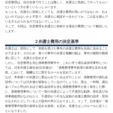
任意整理は、自分自身で行うことは難しく、弁護士に依頼してやってもらい
たいという方が多くいらっしゃいます。
もっとも、弁護士に依頼したくても、弁護士費用が高いのではないか、払え
ないのではないかと不安で、弁護士に相談すべきかどうか、二の足を踏んで
いる方もおられるのではないでしょうか。
そこで、今回は、任意整理を弁護士に依頼する場合の費用について解説いた
します。
２弁護士費用の決定基準
弁護士は、原則として、依頼を受けた事件の弁護士費用を自由に決めること
ができます。そのため、個々の事件の弁護士報酬の額は、事件の種類や難易
度に応じて、弁護士が定めます。
しかし、任意整理を含む債務整理事件や、これに伴う過払金請求事件につい
ては、日本弁護士連合会(日弁連)が、「債務整理事件処理の規律を定める規
程」において、報酬などに関するルールを定めています。
なぜ、本来個々の弁護士に委ねられているはずのことが、債務整理や過払金
請求については日弁連が規制をしているのでしょうか。実は、一時期、過払
金バブルと呼ばれるほど過払金請求を含む債務整理事件が多く発生した際
に、債務整理事件について一部の弁護士によって不適切な勧誘、受任及び法
律事務処理がなされたり、不適切かつ不当な金額の弁護士費用の請求・受領
がなされたりしているとの批判の声が上がりました。そこで、日弁連が「債
務整理事件処理の規律を定める規程」を定め、弁護士はこのルールに従うこ
とになりました。