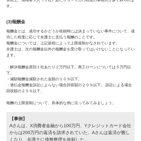
実際上、債権者１人（１社）あたり３～５万円程度の事務所が多くみられま
す。
(3)報酬金
報酬金とは、成功するかどうか依頼時には決まっていない事件について、成
功した程度に応じて弁護士に支払う報酬のことです。
報酬金については、上記規程によって上限規制がなされています。
弁護士は、次の報酬金以外の報酬金を受け取ってはいけないことになってい
ます。
・解決報酬金原則１社あたり２万円以下。商工ローンについては５万円以
下。
・減額報酬金減額された金額の１０％以下。
・過払金報酬金訴訟によらない場合回収額の２０％以下。 訴訟による場合
回収額の２５％以下。
報酬の上限規制について、具体的な例に沿ってみてみましょう。
【事例】
Aさんは、X消費者金融から100万円、Yクレジットカード会社
からは200万円の返済を請求されていた。Aさんは返済が難し
くなり、弁護士に債務整理を依頼した。