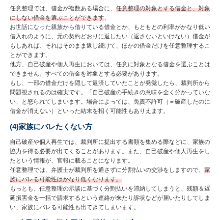
任意整理では、借金が複数ある場合に、
任意整理の対象とする借金と、対象
にしない借金を選ぶことができます
。
お世話になった親族から借りている借金とか、もともとの利率がかなり低い
借入れのように、元の契約どおりに返したい（返さないといけない）借金が
もしあれば、それはそのまま返し続けて、ほかの借金だけを任意整理するこ
とができます。
他方、自己破産や個人再生においては、任意に対象となる借金を選ぶことは
できません。すべての借金を対象とする必要があります。
もし、一部の借金だけを隠して返済していたことが発覚したら、裁判所から
問題視されるのは確実です。「自己破産の手続きの意味を全く分かっていな
い」と怒られてしまいます。場合によっては、免責不許可（＝破産したのに
借金が消えない）といった結末を招く可能性もありえます。
(4)家族にバレたくない方
自己破産や個人再生では、裁判所に提出する書類を集める際などに、家族の
協力を得る必要が出てくることがあります。また、自己破産や個人再生をし
たという情報が、官報に載ることになります。
任意整理では、弁護士が裁判所を通さずに分割払いの交渉をしますので、
家
族にバレる可能性はかなり低くなります。
もっとも、任意整理の示談に基づく分割払いを滞納してしまうと、残額＆遅
延損害金を一括で請求するという連絡が来たり訴状などが届いたりしてしま
い、家族にバレる可能性も出てきてしまいます。