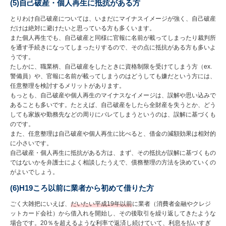
(5)自己破産・個人再生に抵抗がある方
とりわけ自己破産については、いまだにマイナスイメージが強く、自己破産
だけは絶対に避けたいと思っている方も多くいます。
また個人再生でも、自己破産と同様に官報に名前が載ってしまったり裁判所
を通す手続きになってしまったりするので、その点に抵抗がある方も多いよ
うです。
たしかに、職業柄、自己破産をしたときに資格制限を受けてしまう方（ex.
警備員）や、官報に名前が載ってしまうのはどうしても嫌だという方には、
任意整理を検討するメリットがあります。
もっとも、自己破産や個人再生のマイナスなイメージは、誤解や思い込みで
あることも多いです。たとえば、自己破産をしたら全財産を失うとか、どう
しても家族や勤務先などの周りにバレてしまうというのは、誤解に基づくも
のです。
また、任意整理は自己破産や個人再生に比べると、借金の減額効果は相対的
に小さいです。
自己破産・個人再生に抵抗がある方は、まず、その抵抗が誤解に基づくもの
ではないかを弁護士によく相談したうえで、債務整理の方法を決めていくの
がよいでしょう。
(6)H19ころ以前に業者から初めて借りた方
ごく大雑把にいえば、
だいたい平成19年以前
に業者（消費者金融やクレジ
ットカード会社）から借入れを開始し、その後取引を繰り返してきたような
場合です。20％を超えるような利率で返済し続けていて、利息を払いすぎ