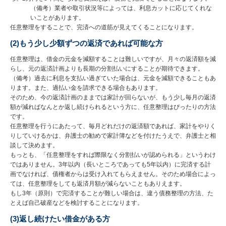
（備考）業者や取引状況等によっては、利息カットに応じてくれな
いことがあります。
任意整理をすることで、完済への道筋が見えてくることになります。
(2)もう少し少額ずつの返済であれば可能な方
任意整理は、借金の元金を減額することは難しいですが、月々の返済額を減
らし、元の返済計画よりも長期の分割払いにすることが期待できます。
（備考）過去に利息を支払い過ぎていた場合は、元金を減額できることもあ
ります。また、過払い金を請求できる場合もあります。
そのため、今の返済計画のままでは家計が回らないが、もう少し毎月の返済
額が減ればなんとか返し続けられるという方に、任意整理はぴったりの方法
です。
任意整理を行うにあたって、毎月どれだけの返済額であれば、家計をやりく
りしていけるかは、弁護士の勧めで家計簿などを付けたうえで、弁護士と相
談して決めます。
もっとも、「任意整理をすれば際限なく分割払いが認められる」というわけ
ではありません。3年以内（長いところであっても5年以内）に完済する計
画でなければ、債権者からは受け入れてもらえません。そのため場合によっ
ては、任意整理をしても返済月額が減らないこともありえます。
もし3年（原則）で完済することが難しい場合は、違う債務整理の方法、た
とえば自己破産などを検討することになります。
(3)返し続けたい借金がある方