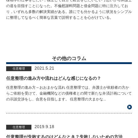
様相手の仕事をしたい，独立して自分で経営をしたいという思いから弁護士
の道を目指すことになった。不倫慰謝料問題と借金問題に特に注力してお
り，いずれも多数の解決実績がある。誰にでも分かるように状況をシンプル
に整理してなるべく簡単な言葉で説明することを心がけている。
その他のコラム
2021.5.21
任意整理
任意整理の進み方や流れはどんな感じになるの？
任意整理の進み方～おおまかな流れ 任意整理では、弁護士が依頼者の方か
らご依頼を受けて、金融機関などの債権者との間で新たな弁済計画について
の示談交渉をし、合意を目指します。 任意整理の大まかな...
2019.9.18
任意整理
任意整理が失敗するのはどんなとき？失敗しないための方法