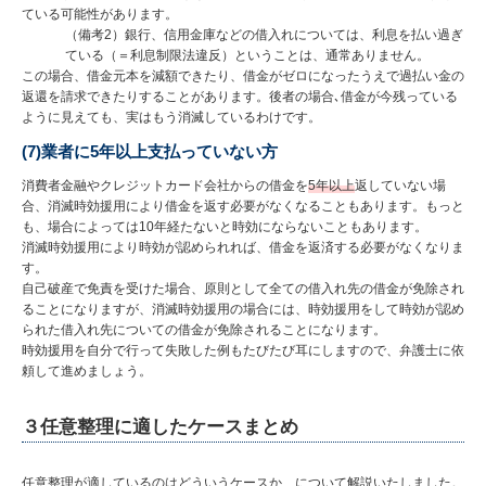
ている可能性があります。
（備考2）銀行、信用金庫などの借入れについては、利息を払い過ぎ
ている（＝利息制限法違反）ということは、通常ありません。
この場合、借金元本を減額できたり、借金がゼロになったうえで過払い金の
返還を請求できたりすることがあります。後者の場合､借金が今残っている
ように見えても、実はもう消滅しているわけです。
(7)業者に5年以上支払っていない方
消費者金融やクレジットカード会社からの借金を
5年以上
返していない場
合、消滅時効援用により借金を返す必要がなくなることもあります。もっと
も、場合によっては10年経たないと時効にならないこともあります。
消滅時効援用により時効が認められれば、借金を返済する必要がなくなりま
す。
自己破産で免責を受けた場合、原則として全ての借入れ先の借金が免除され
ることになりますが、消滅時効援用の場合には、時効援用をして時効が認め
られた借入れ先についての借金が免除されることになります。
時効援用を自分で行って失敗した例もたびたび耳にしますので、弁護士に依
頼して進めましょう。
３任意整理に適したケースまとめ
任意整理が適しているのはどういうケースか、について解説いたしました。