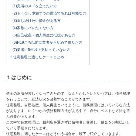
(1)完済のメドを立てたい方
(2)もう少し少額ずつの返済であれば可能な方
(3)返し続けたい借金がある方
(4)家族にバレたくない方
(5)自己破産・個人再生に抵抗がある方
(6)H19ころ以前に業者から初めて借りた方
(7)業者に5年以上支払っていない方
３任意整理に適したケースまとめ
１はじめに
借金の返済が苦しくなってきたので、なんとかしたいという方は、債務整理
を行うことで、経済状況を改善することができます。
任意整理、自己破産、個人再生というように、債務整理にはいろいろな方法
があります。いくつかの債務整理方法がある中で、自分にベストな方法を選
ぶ必要があります。
この中で任意整理は、裁判所を通さずに債権者と交渉し、借金を分割払いし
ていく手続きになります。
任意整理に適したケースはどういう場合か、以下で紹介していきます。