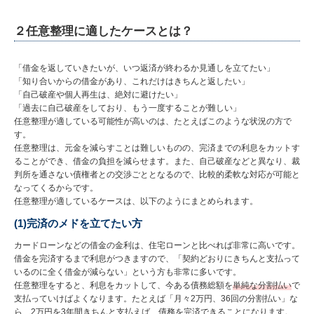
２任意整理に適したケースとは？
「借金を返していきたいが、いつ返済が終わるか見通しを立てたい」
「知り合いからの借金があり、これだけはきちんと返したい」
「自己破産や個人再生は、絶対に避けたい」
「過去に自己破産をしており、もう一度することが難しい」
任意整理が適している可能性が高いのは、たとえばこのような状況の方で
す。
任意整理は、元金を減らすことは難しいものの、完済までの利息をカットす
ることができ、借金の負担を減らせます。また、自己破産などと異なり、裁
判所を通さない債権者との交渉ごととなるので、比較的柔軟な対応が可能と
なってくるからです。
任意整理が適しているケースは、以下のようにまとめられます。
(1)完済のメドを立てたい方
カードローンなどの借金の金利は、住宅ローンと比べれば非常に高いです。
借金を完済するまで利息がつきますので、「契約どおりにきちんと支払って
いるのに全く借金が減らない」という方も非常に多いです。
任意整理をすると、利息をカットして、今ある債務総額を
単純な分割払い
で
支払っていけばよくなります。たとえば「月々2万円、36回の分割払い」な
ら、2万円を3年間きちんと支払えば、債務を完済できることになります。